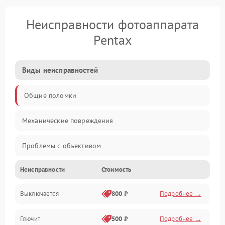
Неисправности фотоаппарата
Pentax
Виды неисправностей
Общие поломки
Механические повреждения
Проблемы с объективом
Неисправности
Стоимость
Электронные ошибки
Выключается
800 ₽
Подробнее →
Механические проблемы
Глючит
500 ₽
Подробнее →
Матрица и оптика