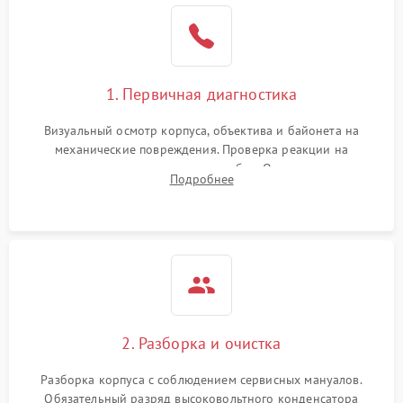
1. Первичная диагностика
Визуальный осмотр корпуса, объектива и байонета на
механические повреждения. Проверка реакции на
включение, считывание кодов ошибок. Оценка состояния
Подробнее
матрицы и затвора, проверка работы автофокуса и вспышки.
2. Разборка и очистка
Разборка корпуса с соблюдением сервисных мануалов.
Обязательный разряд высоковольтного конденсатора