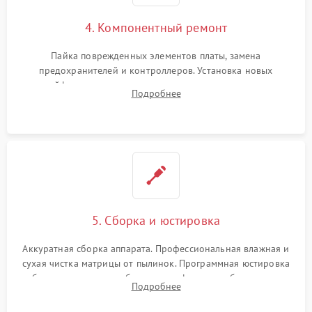
4. Компонентный ремонт
Пайка поврежденных элементов платы, замена
предохранителей и контроллеров. Установка новых
шлейфов, дисплея, механизма затвора или двигателя
Подробнее
автофокуса. Восстановление геометрии тубуса объектива
при заклинивании.
5. Сборка и юстировка
Аккуратная сборка аппарата. Профессиональная влажная и
сухая чистка матрицы от пылинок. Программная юстировка
рабочего отрезка, калибровка автофокуса, стабилизатора и
Подробнее
экспозамера с помощью сервисного ПО.