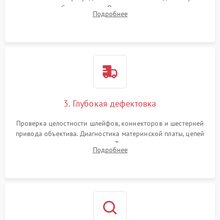
вспышки для безопасности. Очистка внутренних узлов от
Подробнее
пыли, песка и следов влаги с помощью спецсредств.
3. Глубокая дефектовка
Проверка целостности шлейфов, коннекторов и шестерней
привода объектива. Диагностика материнской платы, цепей
питания и картоприемника. Тестирование механизма
Подробнее
затвора и блока внутрикамерной стабилизации.