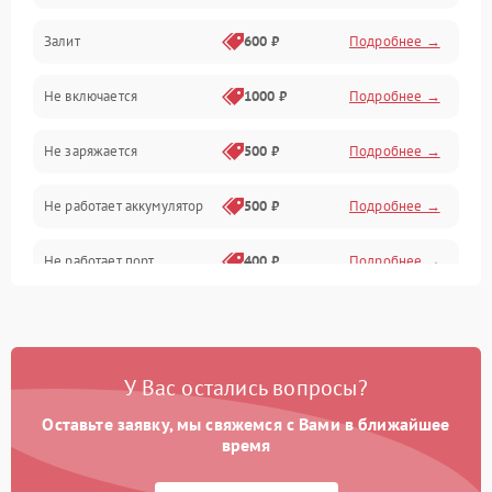
Залит
600 ₽
Подробнее →
Питание и питание цепей
Не включается
1000 ₽
Подробнее →
Проблемы с картами памяти
Не заряжается
500 ₽
Подробнее →
Объективы
Не работает аккумулятор
500 ₽
Подробнее →
Программные сбои
Не работает порт
400 ₽
Подробнее →
Коммуникации и интерфейсы
Сломана матрица
800 ₽
Подробнее →
У Вас остались вопросы?
Оставьте заявку, мы свяжемся с Вами в ближайшее
время