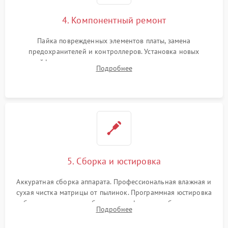
4. Компонентный ремонт
Пайка поврежденных элементов платы, замена
предохранителей и контроллеров. Установка новых
шлейфов, дисплея, механизма затвора или двигателя
Подробнее
автофокуса. Восстановление геометрии тубуса объектива
при заклинивании.
5. Сборка и юстировка
Аккуратная сборка аппарата. Профессиональная влажная и
сухая чистка матрицы от пылинок. Программная юстировка
рабочего отрезка, калибровка автофокуса, стабилизатора и
Подробнее
экспозамера с помощью сервисного ПО.