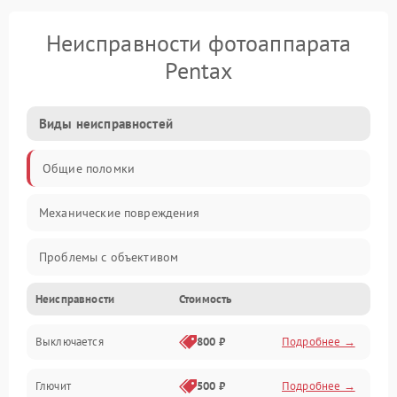
Неисправности фотоаппарата
Pentax
Виды неисправностей
Общие поломки
Механические повреждения
Проблемы с объективом
Неисправности
Стоимость
Электронные ошибки
Выключается
800 ₽
Подробнее →
Механические проблемы
Глючит
500 ₽
Подробнее →
Матрица и оптика