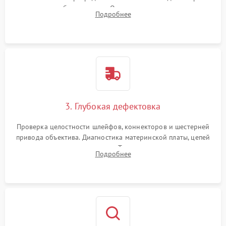
вспышки для безопасности. Очистка внутренних узлов от
Подробнее
пыли, песка и следов влаги с помощью спецсредств.
3. Глубокая дефектовка
Проверка целостности шлейфов, коннекторов и шестерней
привода объектива. Диагностика материнской платы, цепей
питания и картоприемника. Тестирование механизма
Подробнее
затвора и блока внутрикамерной стабилизации.