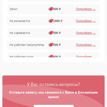
Залит
600 ₽
Подробнее →
Питание и питание цепей
Не включается
1000 ₽
Подробнее →
Проблемы с картами памяти
Не заряжается
500 ₽
Подробнее →
Объективы
Не работает аккумулятор
500 ₽
Подробнее →
Программные сбои
Не работает порт
400 ₽
Подробнее →
Коммуникации и интерфейсы
Сломана матрица
800 ₽
Подробнее →
У Вас остались вопросы?
Оставьте заявку, мы свяжемся с Вами в ближайшее
время