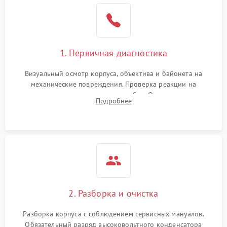
1. Первичная диагностика
Визуальный осмотр корпуса, объектива и байонета на
механические повреждения. Проверка реакции на
включение, считывание кодов ошибок. Оценка состояния
Подробнее
матрицы и затвора, проверка работы автофокуса и вспышки.
2. Разборка и очистка
Разборка корпуса с соблюдением сервисных мануалов.
Обязательный разряд высоковольтного конденсатора