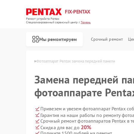
FIX-PENTAX
Ремонт устройств Pentax
Специализированный cервисный центр г.
Тюмень
Мы ремонтируем
Срочный ремонт
Це
тов Pentax в Тюмени
Фотоаппарат Pentax замена передней панели
Замена передней па
фотоаппарате Penta
Привезем и увезем фотоаппарат Pentax со
Гарантия на наши работы по ремонту фото
Срочный ремонт фотоаппаратов Pentax в т
20%
Скидка для вас до
Получите 1500 рублей на ремонт