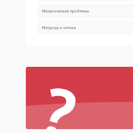
Механические проблемы
Матрица и оптика
Питание и питание цепей
Проблемы с картами памяти
?
Объективы
Программные сбои
Коммуникации и интерфейсы