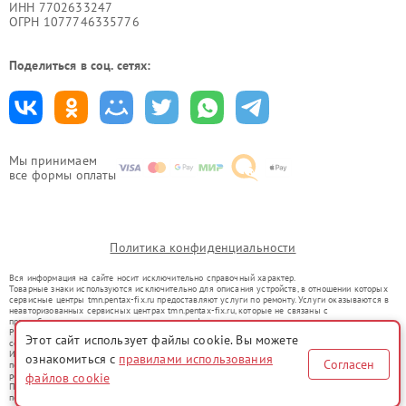
ИНН 7702633247
ОГРН 1077746335776
Поделиться в соц. сетях:
Мы принимаем
все формы оплаты
Политика конфиденциальности
Вся информация на сайте носит исключительно справочный характер.
Товарные знаки используются исключительно для описания устройств, в отношении которых
сервисные центры tmn.pentax-fix.ru предоставляют услуги по ремонту. Услуги оказываются в
неавторизованных сервисных центрах tmn.pentax-fix.ru, которые не связаны с
правообладателями товарных знаков или их официальными представителями.
Ремонт осуществляется для устройств, уже введенных в гражданский оборот в соответствии
Этот сайт использует файлы cookie. Вы можете
со статьей 1487 ГК РФ.
Использование товарных знаков не преследует цели индивидуализации услуг или введения
ознакомиться с
правилами использования
Согласен
потребителей в заблуждение, а служит для информирования о предоставляемых услугах по
ремонту техники указанных брендов.
файлов cookie
Представленная на сайте информация не является публичной офертой, определяемой
положениями Статьи 437(2) Гражданского кодекса РФ