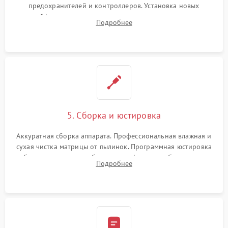
предохранителей и контроллеров. Установка новых
шлейфов, дисплея, механизма затвора или двигателя
Подробнее
автофокуса. Восстановление геометрии тубуса объектива
при заклинивании.
5. Сборка и юстировка
Аккуратная сборка аппарата. Профессиональная влажная и
сухая чистка матрицы от пылинок. Программная юстировка
рабочего отрезка, калибровка автофокуса, стабилизатора и
Подробнее
экспозамера с помощью сервисного ПО.