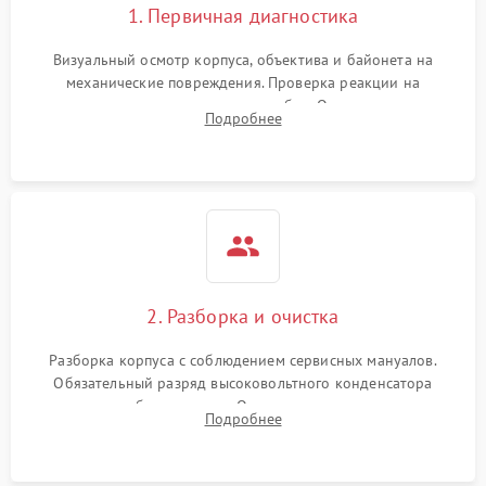
1. Первичная диагностика
Визуальный осмотр корпуса, объектива и байонета на
механические повреждения. Проверка реакции на
включение, считывание кодов ошибок. Оценка состояния
Подробнее
матрицы и затвора, проверка работы автофокуса и вспышки.
2. Разборка и очистка
Разборка корпуса с соблюдением сервисных мануалов.
Обязательный разряд высоковольтного конденсатора
вспышки для безопасности. Очистка внутренних узлов от
Подробнее
пыли, песка и следов влаги с помощью спецсредств.