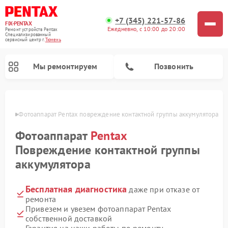
+7 (345) 221-57-86
FIX-PENTAX
Ежедневно, с 10:00 до 20:00
Ремонт устройств Pentax
Специализированный
cервисный центр г.
Тюмень
Мы ремонтируем
Позвонить
юмени
Фотоаппарат Pentax повреждение контактной группы аккумулятора
Фотоаппарат
Pentax
Повреждение контактной группы
аккумулятора
Бесплатная диагностика
даже при отказе от
ремонта
Привезем и увезем фотоаппарат Pentax
собственной доставкой
Гарантия на наши работы по ремонту