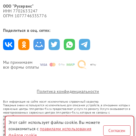
ООО "Русервис"
ИНН 7702633247
ОГРН 1077746335776
Поделиться в соц. сетях:
Мы принимаем
все формы оплаты
Политика конфиденциальности
Вся информация на сайте носит исключительно справочный характер.
Товарные знаки используются исключительно для описания устройств, в отношении которых
сервисные центры tmn.pentax-fix.ru предоставляют услуги по ремонту. Услуги оказываются в
неавторизованных сервисных центрах tmn.pentax-fix.ru, которые не связаны с
правообладателями товарных знаков или их официальными представителями.
Ремонт осуществляется для устройств, уже введенных в гражданский оборот в соответствии
Этот сайт использует файлы cookie. Вы можете
со статьей 1487 ГК РФ.
Использование товарных знаков не преследует цели индивидуализации услуг или введения
ознакомиться с
правилами использования
Согласен
потребителей в заблуждение, а служит для информирования о предоставляемых услугах по
ремонту техники указанных брендов.
файлов cookie