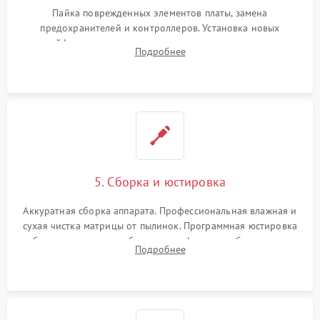
Пайка поврежденных элементов платы, замена
предохранителей и контроллеров. Установка новых
шлейфов, дисплея, механизма затвора или двигателя
Подробнее
автофокуса. Восстановление геометрии тубуса объектива
при заклинивании.
5. Сборка и юстировка
Аккуратная сборка аппарата. Профессиональная влажная и
сухая чистка матрицы от пылинок. Программная юстировка
рабочего отрезка, калибровка автофокуса, стабилизатора и
Подробнее
экспозамера с помощью сервисного ПО.