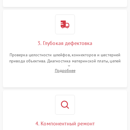
3. Глубокая дефектовка
Проверка целостности шлейфов, коннекторов и шестерней
привода объектива. Диагностика материнской платы, цепей
питания и картоприемника. Тестирование механизма
Подробнее
затвора и блока внутрикамерной стабилизации.
4. Компонентный ремонт