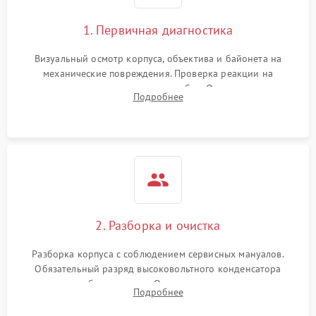
1. Первичная диагностика
Визуальный осмотр корпуса, объектива и байонета на
механические повреждения. Проверка реакции на
включение, считывание кодов ошибок. Оценка состояния
Подробнее
матрицы и затвора, проверка работы автофокуса и вспышки.
2. Разборка и очистка
Разборка корпуса с соблюдением сервисных мануалов.
Обязательный разряд высоковольтного конденсатора
вспышки для безопасности. Очистка внутренних узлов от
Подробнее
пыли, песка и следов влаги с помощью спецсредств.