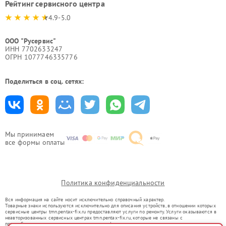
Рейтинг сервисного центра
4.9-5.0
ООО "Русервис"
ИНН 7702633247
ОГРН 1077746335776
Поделиться в соц. сетях:
Мы принимаем
все формы оплаты
Политика конфиденциальности
Вся информация на сайте носит исключительно справочный характер.
Товарные знаки используются исключительно для описания устройств, в отношении которых
сервисные центры tmn.pentax-fix.ru предоставляют услуги по ремонту. Услуги оказываются в
неавторизованных сервисных центрах tmn.pentax-fix.ru, которые не связаны с
правообладателями товарных знаков или их официальными представителями.