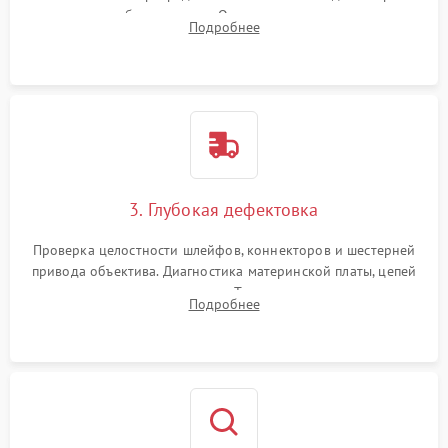
вспышки для безопасности. Очистка внутренних узлов от
Подробнее
пыли, песка и следов влаги с помощью спецсредств.
3. Глубокая дефектовка
Проверка целостности шлейфов, коннекторов и шестерней
привода объектива. Диагностика материнской платы, цепей
питания и картоприемника. Тестирование механизма
Подробнее
затвора и блока внутрикамерной стабилизации.