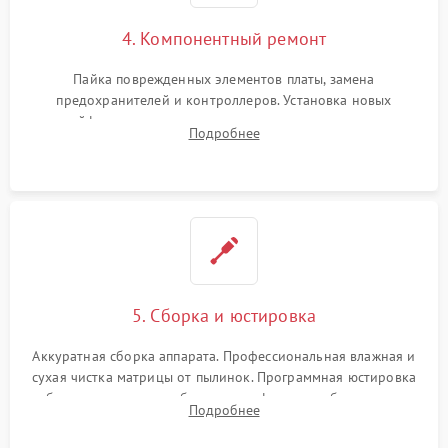
4. Компонентный ремонт
Пайка поврежденных элементов платы, замена
предохранителей и контроллеров. Установка новых
шлейфов, дисплея, механизма затвора или двигателя
Подробнее
автофокуса. Восстановление геометрии тубуса объектива
при заклинивании.
5. Сборка и юстировка
Аккуратная сборка аппарата. Профессиональная влажная и
сухая чистка матрицы от пылинок. Программная юстировка
рабочего отрезка, калибровка автофокуса, стабилизатора и
Подробнее
экспозамера с помощью сервисного ПО.