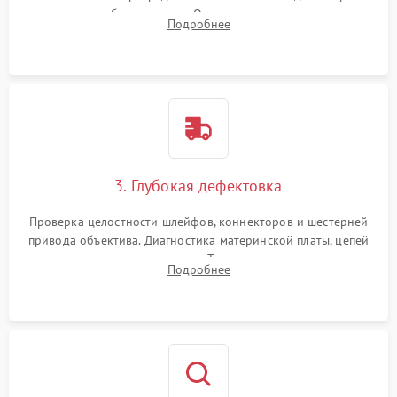
вспышки для безопасности. Очистка внутренних узлов от
Подробнее
пыли, песка и следов влаги с помощью спецсредств.
3. Глубокая дефектовка
Проверка целостности шлейфов, коннекторов и шестерней
привода объектива. Диагностика материнской платы, цепей
питания и картоприемника. Тестирование механизма
Подробнее
затвора и блока внутрикамерной стабилизации.