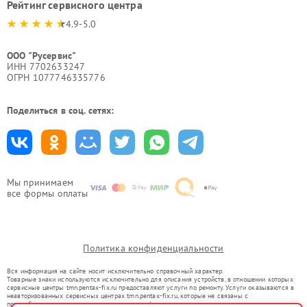
Рейтинг сервисного центра
4.9-5.0
ООО "Русервис"
ИНН 7702633247
ОГРН 1077746335776
Поделиться в соц. сетях:
Мы принимаем
все формы оплаты
Политика конфиденциальности
Вся информация на сайте носит исключительно справочный характер.
Товарные знаки используются исключительно для описания устройств, в отношении которых
сервисные центры tmn.pentax-fix.ru предоставляют услуги по ремонту. Услуги оказываются в
неавторизованных сервисных центрах tmn.pentax-fix.ru, которые не связаны с
правообладателями товарных знаков или их официальными представителями.