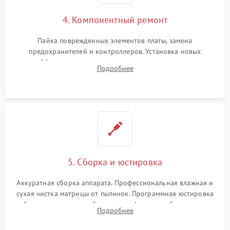
4. Компонентный ремонт
Пайка поврежденных элементов платы, замена
предохранителей и контроллеров. Установка новых
шлейфов, дисплея, механизма затвора или двигателя
Подробнее
автофокуса. Восстановление геометрии тубуса объектива
при заклинивании.
5. Сборка и юстировка
Аккуратная сборка аппарата. Профессиональная влажная и
сухая чистка матрицы от пылинок. Программная юстировка
рабочего отрезка, калибровка автофокуса, стабилизатора и
Подробнее
экспозамера с помощью сервисного ПО.